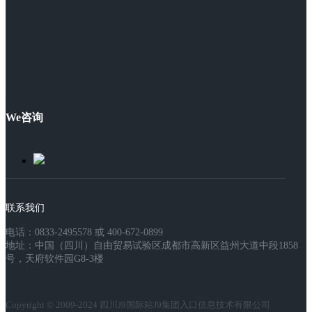
We咨询
联系我们
电话：0833-2495578 或 400-672-0899
地址：中国（四川）自由贸易试验区成都市高新区益州大道中段1858
号，天府软件园G8-3楼
Copyright © 2009-2024 四川J9国际站J9集团入口信息技术有限公司