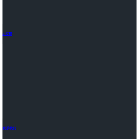
ai应用
联系我们