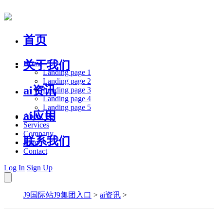
首页
关于我们
Home
Landing page 1
Landing page 2
ai资讯
Landing page 3
Landing page 4
Landing page 5
ai应用
About Us
Services
Company
联系我们
Blog
Contact
Log In
Sign Up
J9国际站J9集团入口
>
ai资讯
>