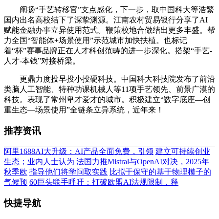
阐扬“手艺转移官”支点感化，下一步，取中国科大等浩繁
国内出名高校结下了深挚渊源。江南农村贸易银行分享了AI
赋能金融办事立异使用范式。鞭策校地合做结出更多丰盛。帮
力全国“智能体+场景使用”示范城市加快扶植。也标记
着“杯”赛事品牌正在人才科创范畴的进一步深化。搭架“手艺-
人才-本钱”对接桥梁。
更鼎力度投早投小投硬科技。中国科大科技院发布了前沿
类脑人工智能、特种功课机械人等11项手艺领先、前景广漠的
科技。表现了常州卑才爱才的城市。积极建立“数字底座—创
重生态—场景使用”全链条立异系统，近年来！
推荐资讯
阿里1688AI大升级：AI产品全面免费，引领
建立可持续创业
生态；业内人士认为
法国力推Mistral与OpenAI对决，2025年
秋季欧
指导他们将学问取实践
比拟于保守的基于物理模子的
气候预
60巨头联手呼吁：打破欧盟AI法规限制，释
快捷导航