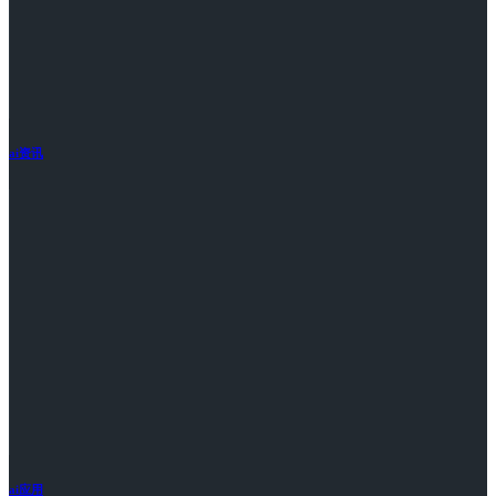
ai资讯
ai应用