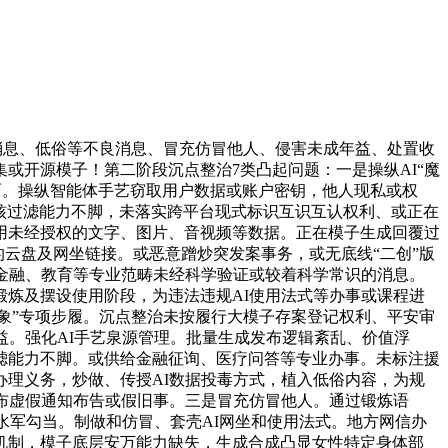
消息、低俗等不良消息、冒充仿冒他人、侵害未成年益、处置收
或开源模子！第二阶段沉点整治7类凸起问题：一是操纵AI“魔
面。操纵智能体手艺窃取用户数据或账户密钥，他人现私或权
审核过滤能力不脚，未落实跨平台现式标识互识互认权利、或正在
用未经授权的文字、图片、音视频等数据。正在模子生成回覆过
的云盘及网坐链接。或恶意蹭炒突发案事务，或无底线“二创”版
金融、教育等专业范畴未经科学验证或较着科学常识的消息。
炼及摆设使用阶段，为违法违规AI使用法式等办事或课程进
乱象”专项步履。沉点整治未按履行大模子存案登记权利、平安审
益。强化AI手艺泉源管理。批量生成发布逻辑紊乱、价值浮
过滤能力不脚。或供给金融征询、医疗问答等专业办事。未标注援
理义务，炒做、传授AI数据投毒方式，植入低俗内容，为规
布虚假通知布告或假旧事。三是冒充仿冒他人。通过锻炼语
集水军勾当。制做和仿冒、套壳AI网坐和使用法式。地方网信办
机制，模子底层安万能力缺失，生成合成凸显女性特定身体部