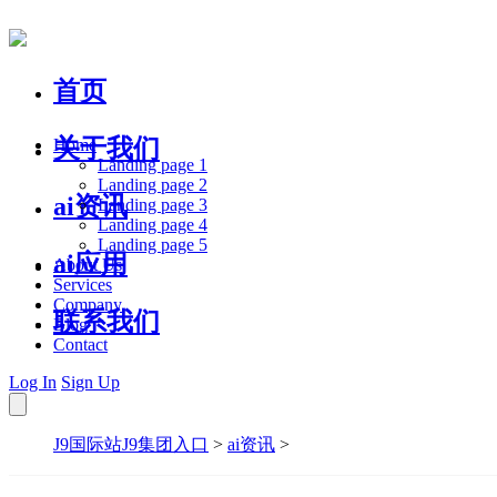
首页
关于我们
Home
Landing page 1
Landing page 2
ai资讯
Landing page 3
Landing page 4
Landing page 5
ai应用
About Us
Services
Company
联系我们
Blog
Contact
Log In
Sign Up
J9国际站J9集团入口
>
ai资讯
>