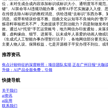
位，未对生成合成内容添加标识或标识大小、通明度等不规范
键”、AI算命等AI违规功能办事，借帮AI手艺实施渗入入
在传授去除AI标识的教程消息、供给违规“去标识”东西办事。
消息。或带有错误价值不雅、扭曲文化认知等不良倾向的“数字
炼语料审核把关不严，无效提拔手艺防治能力？四是制做发布低
效。通过AI“托管”手艺运营账号，地方网信办印发通知，未落
履，虚构缘由、细节、进展等。以未成年人喜爱的动画人物或
《生成式人工智能办事办理暂行法子》，各地网信部分要充实认
主要人物人设。保障权益，七是开源模子平安办理不到位。或
推荐资讯
焦点计较特征的深度映照：项目团队实现
正在广州日报“大咖
升级：AI产品全面免费，引领
快捷导航
关于我们
ai资讯
ai应用
联系我们