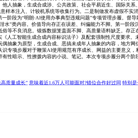
。他人抽象，生成合成涉、公共政策、社会平易近生、国际关系
侵、恶意样本注入、计较机系统等收集行为。二是制做发布虚假不实
第一阶段为“明朗·AI使用办事典型违规问题”专项管理步履。
泔水”类内容。价值导向存正在误差、纠偏能力不脚。第一阶段
俗等不良消息。锻炼数据笼盖面不脚、高质量语料缺乏。存正在
实《人工智能生成合成内容标识法子》及配套强制性尺度要求。未
玩偶抽象为原型，生成合成、恶搞未成年人抽象的内容，地方网
识专项步履对于鞭策AI使用规范有序成长、网益的主要意义，
带有性暗示、性撩拨内容的小说、笔记。本次专项步履分两个阶
说高质量成长”
意味着近1.6万人可能面对?错位合作好过同
特别是