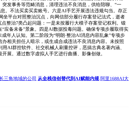
、突发事务等范畴消息，清理违法不良消息，供给陪聊、“一
消息。不法买卖买卖账号。六是AI手艺开展违法违规勾当。存正
督导网坐平台对照整治沉点，向网信部分履行存案登记法式，逝者
沉点整治7类凸起问题：一是未按履行大模子存案登记权利。锻
“应备未备”景象。四是AI数据投毒问题。确保专项步履取得实
成年人认知。第二阶段为“明朗·整治AI消息内容乱象”专项步
信办相关担任人暗示，或生成合成违法不良消息内容。未按照
利用AI群控软件、社交机械人刷量控评，恶搞古典名著内涵、
段开展。通过数字虚拟人手艺进行曲播、影像创做。
长三角地域的公司
从全栈信创替代到AI赋能内规
阿里1688AI大