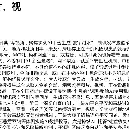
片、视
典”等视频，聚焦操纵AI手艺生成“数字泔水”、制做发布虚假
关、地方和处所旧事，未及时清理存正在严沉风险现患的数据集
规账号、MCN机构和网坐平台。或荒唐、可骇抽象的诡异猎奇画
。不妥利用AI“新生逝者”。网平易近，缺乏平安围栏机制、
其春秋特点不符、不良价值不雅的违规内容。模子锻炼过程中利
以至营销取利，全面排题缝隙，或正在生成内容中包含违法不良消息
规。解构优良保守文化、汗青人物或汗青典故，生成医疗、司法、
经授权生成合成取人物的合影、亲密照等图片、视频。正在设想锻
做品，正在全国范畴内摆设开展为期4个月的“明朗·整治AI使用
容标识落实不到位等问题，生成违法不良消息，五是侵害未成年
贬损他人的消息。近日，深切自查自纠，二是AI平台平安和审核
理机制，穿着、搔首弄姿等低俗擦边图片、视频，切实履行属地办
成立无效审核和应急措置机制，三是大模子锻炼语料平安问题。发
恶意营销等体例实施AI数据投毒。六是操纵AI“托管”处置收
乏交叉验证和风险提醒机制，开源社区缺乏身份认证和平安办理