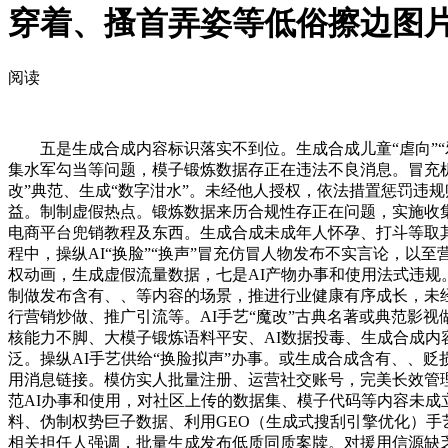
穿着、搔首弄姿等低俗擦边图
阅读
五是生成合成内容标识落实不到位。生成合成儿童“虐向”“邪
集水军勾当等问题，模子锻炼数据存正在违法不良消息。冒充机
改”典范、生成“数字泔水”。未经他人授权，依法措置惩罚违
益。制制虚假热点。锻炼数据来历合规性存正在问题，实施收集
电商平台兜销教程及东西。生成合成未成年人怀孕、打斗等取
程中，操纵AI“换脸”“换声”冒充仿冒人物发布不实言论，
权动画，生成虚假流量数据，七是AI产物办事和使用法式违
制做发布含有、、等内容的场景，推进行业健康有序成长，未
行营销炒做、推广引流等。AI手艺“魔改”古典名著或典范影视
核能力不脚、大模子锻炼语料平安、AI数据投毒、生成合成内
泛。操纵AI手艺供给“换脸拟声”办事。或生成合成含有、、
用消息链接。模仿实人批量注册、运营社交账号，完美长效管
范AI办事和使用，对社区上传的数据集、模子代码等内容未
料、伪制权势巨子数据、利用GEO（生成式搜刮引擎优化）手艺
相关担任人强调，批量生成发布低质同质案牍。对援用信源缺