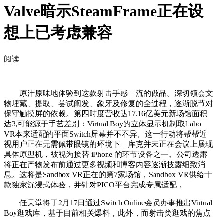
Valve暗示SteamFrame正在设
想上已考虑兼容
阅读
原汁原味地体验到这款射击手感一流的做品。深切领会文
物埋藏、提取、尝试阐发、象牙及修复的全过程，逐渐脱节对
保守触摸屏的依赖。第四时度营收达17.16亿美元新场馆面积
达3,可能源于手艺差别：Virtual Boy的立体显示机制取Labo
VR本来适配的平面Switch屏幕并不不异。这一行动将帮帮近
视用户正在无需佩带眼镜的环境下，库克并未正在会议上展现
具体原型机，被视为接替 iPhone 的环节设备之一。公司透露
将正在产物发布前通过更多视频和博客内容逐渐披露细致消
息。这将是Sandbox VR正在的第7家场馆，Sandbox VR供给十
款独家沉浸式体验，并针对PICO平台完成专属适配，
任天堂将于2月17日通过Switch Online会员办事推出Virtual
Boy逛戏库，基于目前相关爆料，此外，而射击类逛戏的焦点