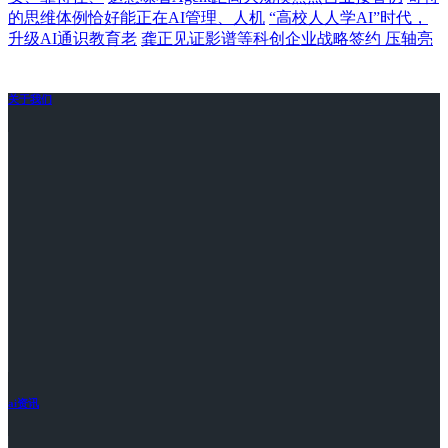
的思维体例恰好能正在AI管理、人机
“高校人人学AI”时代，
升级AI通识教育老
龚正见证影谱等科创企业战略签约 压轴亮
关于我们
ai资讯