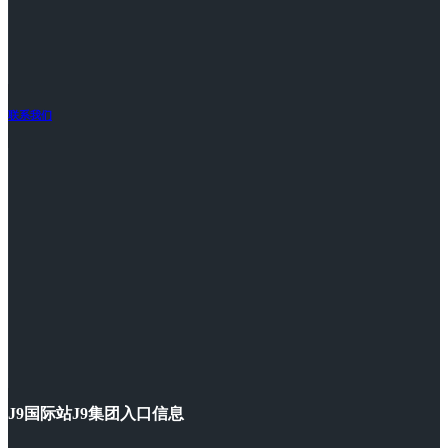
联系我们
J9国际站J9集团入口信息