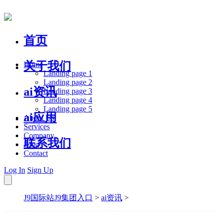
首页
关于我们
Home
Landing page 1
Landing page 2
ai资讯
Landing page 3
Landing page 4
Landing page 5
ai应用
About Us
Services
Company
联系我们
Blog
Contact
Log In
Sign Up
J9国际站J9集团入口
>
ai资讯
>