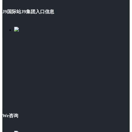
J9国际站J9集团入口信息
We咨询