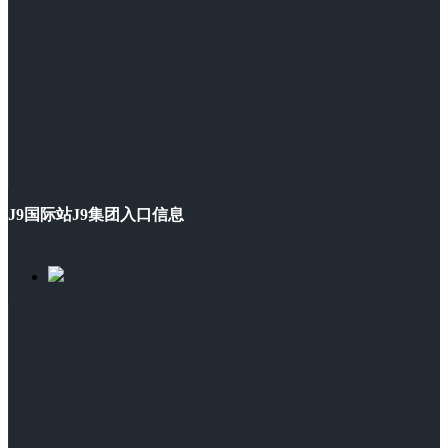
J9国际站J9集团入口信息