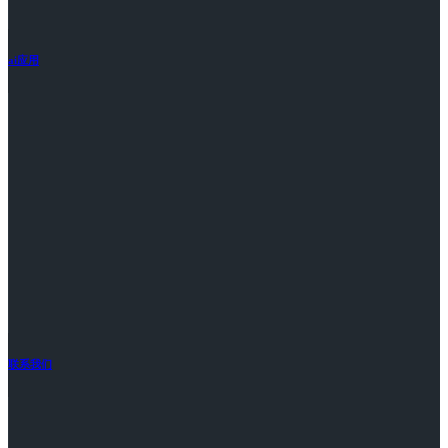
ai应用
联系我们