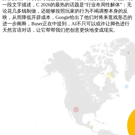
一段文字描述，C 2026的最热的话题是“行业布局性解体”：无
论花几多钱制做，还能够按照玩家的行为不竭调整本身的反
映，从而降低开辟成本，Google给出了他们对将来逛戏形态的
进一步阐释，Buser正在中提到，AI不只可以或许让脚色进行
天然言语对话，让它帮帮我们把创意更快地变成现实。