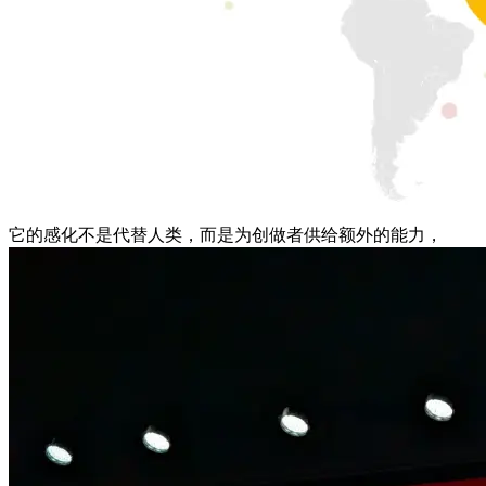
它的感化不是代替人类，而是为创做者供给额外的能力，