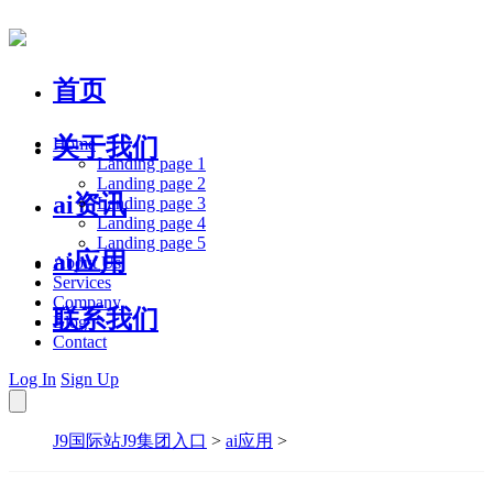
首页
关于我们
Home
Landing page 1
Landing page 2
ai资讯
Landing page 3
Landing page 4
Landing page 5
ai应用
About Us
Services
Company
联系我们
Blog
Contact
Log In
Sign Up
J9国际站J9集团入口
>
ai应用
>