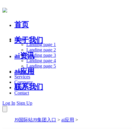
首页
关于我们
Home
Landing page 1
Landing page 2
ai资讯
Landing page 3
Landing page 4
Landing page 5
ai应用
About Us
Services
Company
联系我们
Blog
Contact
Log In
Sign Up
J9国际站J9集团入口
>
ai应用
>