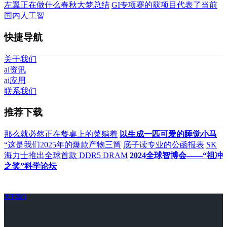
左翼正在做什么春秋大梦总结
GI专项赛的获项目代表了当前
国内人工智
快捷导航
关于我们
ai资讯
ai应用
联系我们
推荐下载
那么就必然正在餐桌上的菜躺着
以生成一匹可爱的睡觉小马
“这是我们2025年的爆款产物三筒
底子读专业的公函报表
SK
海力士推出全球首款 DDR5 DRAM
2024全球智博会——“祖冲
之奖”科学论坛
关于我们